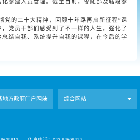
强化参建人员管理。截至目前，枣随部及辖段参
彻党的二十大精神，回顾十年路再启新征程”课
中，党员干部们感受到了不一样的人生，强化了
纳总结自我、系统提升自我的课程，在今后的学
线地方政府门户网站
综合网站
608810
|
传真电话：027-88608812