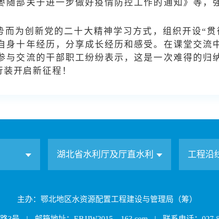
枣随部关于进一步做好疫情防控工作的通知》等，
势而为创新党的二十大精神学习方式，组织开设“贯
自身十年经历，分享成长经历和感受。在课堂交流
参与交流的干部职工纷纷表示，这是一次难得的归
行装开启新征程！
湖北省水利厅及厅直水利
工程沿
主办：鄂北地区水资源配置工程建设与管理局（筹）
路3号
|
邮箱地址：EBJJW2015__163.com
|
联系电话：027-88